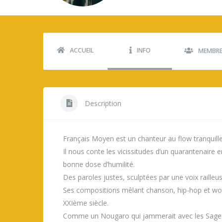
ACCUEIL
INFO
MEMBR
Description
Français Moyen est un chanteur au flow tranquill
Il nous conte les vicissitudes d’un quarantenair
bonne dose d’humilité.
Des paroles justes, sculptées par une voix railleus
Ses compositions mêlant chanson, hip-hop et world 
XXIème siècle.
Comme un Nougaro qui jammerait avec les Sages 