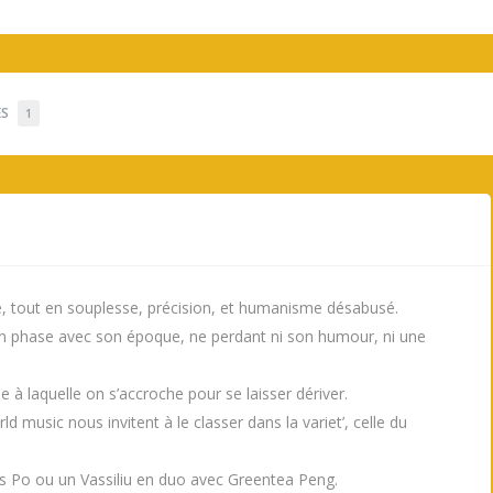
ES
1
e, tout en souplesse, précision, et humanisme désabusé.
e en phase avec son époque, ne perdant ni son humour, ni une
e à laquelle on s’accroche pour se laisser dériver.
music nous invitent à le classer dans la variet’, celle du
Po ou un Vassiliu en duo avec Greentea Peng.