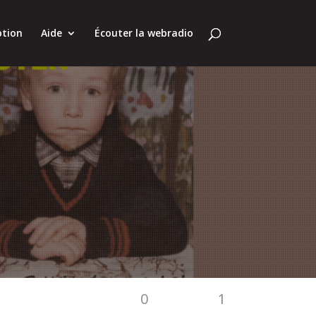
ption
Aide
Écouter la webradio
0
1