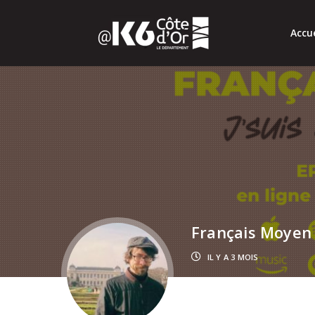
Accue
Français Moyen
IL Y A 3 MOIS