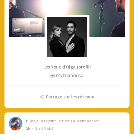
Les Yeux d'Olga (profil)
@LESYEUXDOLGA
Partage sur les réseaux
Piloo21
a rejoint l'artiste
Laurent Barrot
•
IL Y A 3 ANS