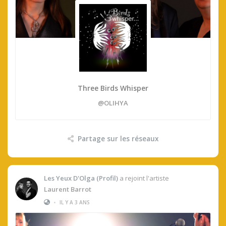
Three Birds Whisper
@OLIHYA
Partage sur les réseaux
Les Yeux D'Olga (profil)
a rejoint l'artiste
Laurent Barrot
•
IL Y A 3 ANS