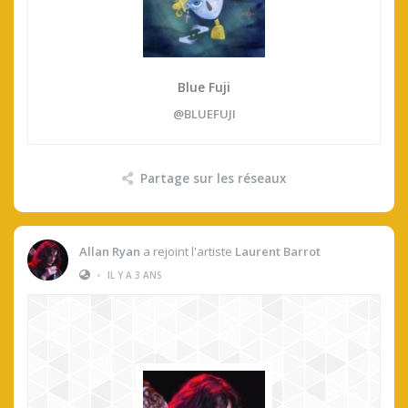
Blue Fuji
@BLUEFUJI
Partage sur les réseaux
Allan Ryan
a rejoint l'artiste
Laurent Barrot
•
IL Y A 3 ANS