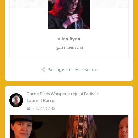
Allan Ryan
@ALLANRYAN
Partage sur les réseaux
Three Birds Whisper
a rejoint l'artiste
Laurent Barrot
•
IL Y A 3 ANS