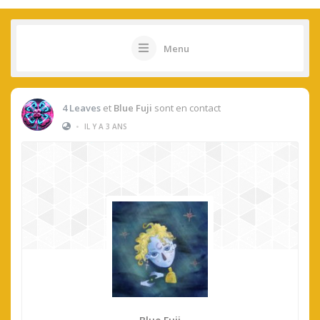
Menu
4 Leaves
et
Blue Fuji
sont en contact
•
IL Y A 3 ANS