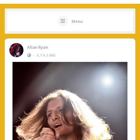
Menu
Allan Ryan
•
IL Y A 3 ANS