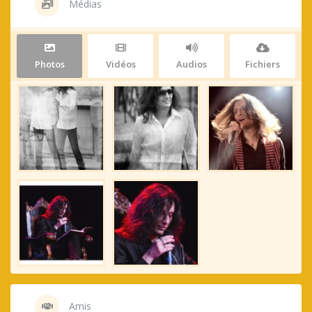
Médias
Photos
Vidéos
Audios
Fichiers
Amis