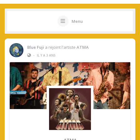
Menu
Blue Fuji
a rejoint l'artiste
ATMA
•
IL Y A 3 ANS