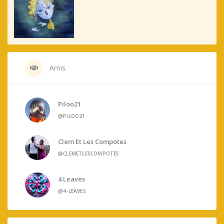
Amis
Piloo21
@PILOO21
Clem Et Les Compotes
@CLEMETLESCOMPOTES
4 Leaves
@4-LEAVES