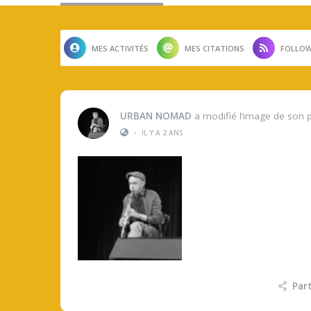
MES ACTIVITÉS
MES CITATIONS
FOLLOW
URBAN NOMAD
a modifié l’image de son p
•
IL Y A 2 ANS
Par