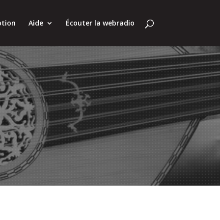
ption
Aide
Écouter la webradio