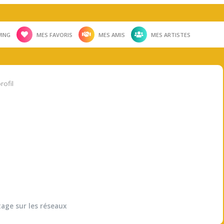
ING
MES FAVORIS
MES AMIS
MES ARTISTES
rofil
tage sur les réseaux