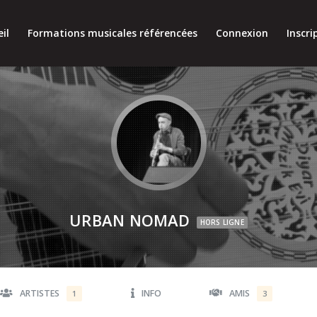
il
Formations musicales référencées
Connexion
Inscri
URBAN NOMAD
HORS LIGNE
ARTISTES
INFO
AMIS
1
3