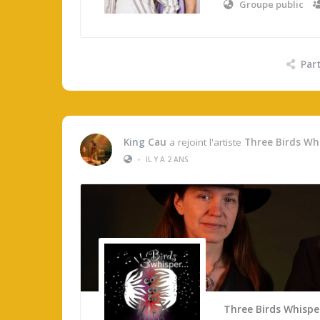
Groupe public
Par
King Cau
a rejoint l'artiste
Three Birds Wh
•
IL Y A 2 ANS
Three Birds Whispe