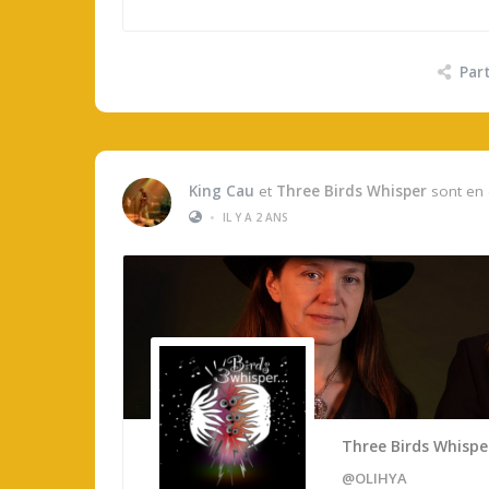
Par
King Cau
et
Three Birds Whisper
sont en 
•
IL Y A 2 ANS
Three Birds Whispe
@OLIHYA