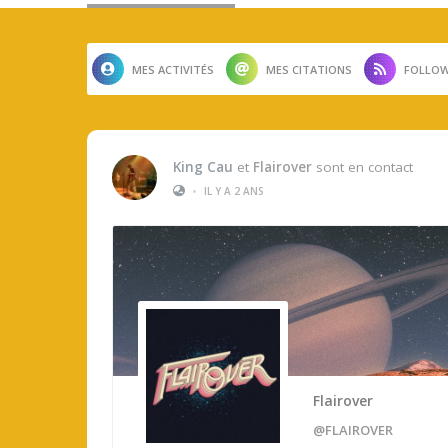
MES ACTIVITÉS
MES CITATIONS
FOLLOW
King Cau
et
Flairover
sont en contact
•
IL Y A 2 ANS
Flairover
@FLAIROVER