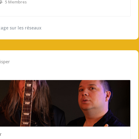
5 Membres
tage sur les réseaux
isper
r