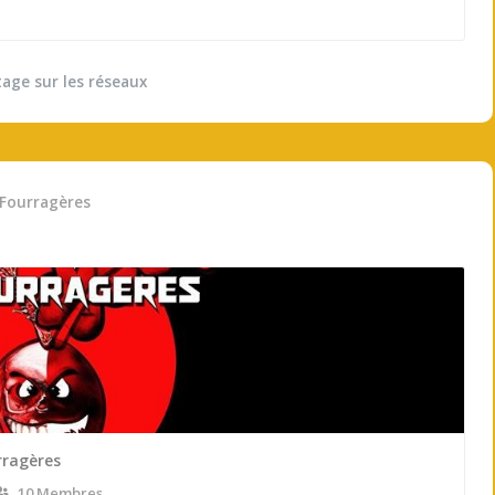
tage sur les réseaux
 Fourragères
rragères
10 Membres