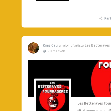
Par
King Cau
a rejoint l'artiste
Les Betteraves
•
IL Y A 2 ANS
Les Betteraves Fou
Groupe public