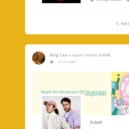
Par
King Cau
a rejoint l'artiste
FLAUR
•
IL Y A 2 ANS
FLAUR