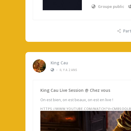
Groupe public
Par
King Cau
•
IL Y A 2 ANS
King Cau Live Session @ Chez vous
On est bien, on est beaux, on est en live !
HTTPS://WWW.YOUTUBE.COM/WATCH?V=CMBSOQL