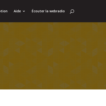
ption
Aide
Écouter la webradio