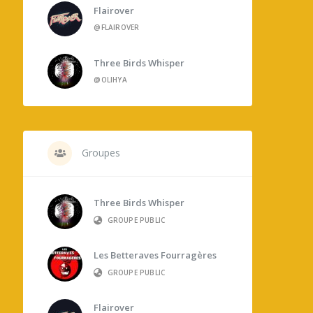
Flairover
@FLAIROVER
Three Birds Whisper
@OLIHYA
Groupes
Three Birds Whisper
GROUPE PUBLIC
Les Betteraves Fourragères
GROUPE PUBLIC
Flairover