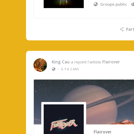
Groupe public
Par
King Cau
a rejoint l'artiste
Flairover
•
IL Y A 2 ANS
Flairover