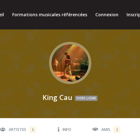
il
Formations musicales référencées
Connexion
Inscri
King Cau
HORS LIGNE
ARTISTES
INFO
AMIS
5
2