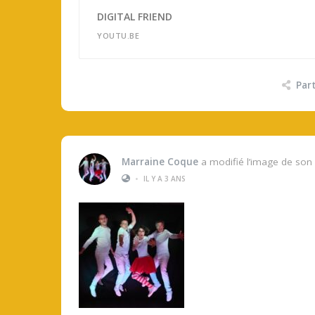
DIGITAL FRIEND
YOUTU.BE
Par
Marraine Coque
a modifié l’image de son 
•
IL Y A 3 ANS