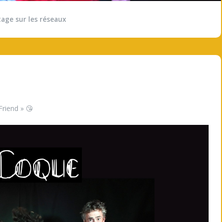
tage sur les réseaux
Friend » 😘