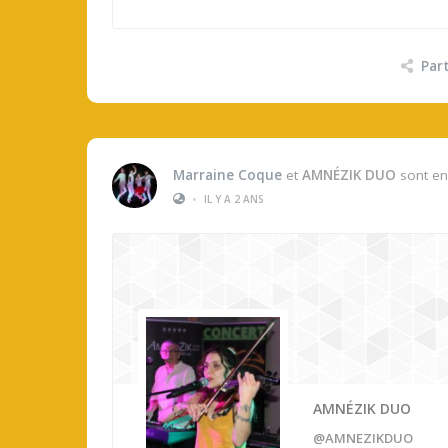
Par
Marraine Coque
et
AMNÉZIK DUO
sont en
•
IL Y A 2 ANS
AMNÉZIK DUO
@AMNEZIKDUO