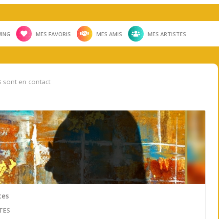
ING
MES FAVORIS
MES AMIS
MES ARTISTES
s
sont en contact
tes
TES