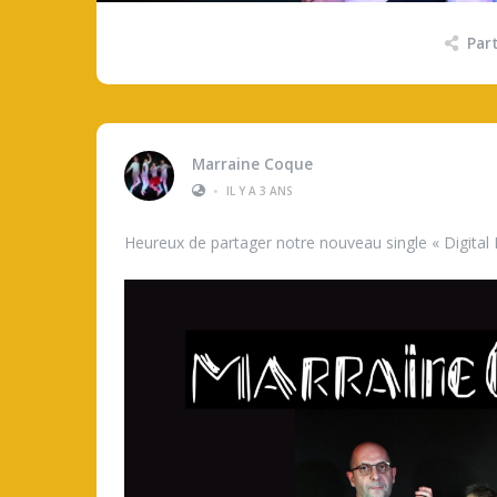
Par
Marraine Coque
•
IL Y A 3 ANS
Heureux de partager notre nouveau single « Digital 