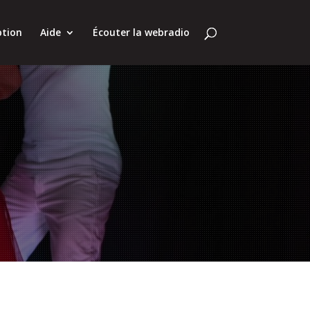
ption
Aide
Écouter la webradio