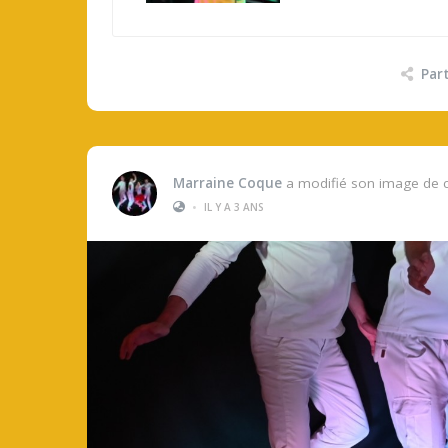
Par
Marraine Coque
a modifié son image de 
•
IL Y A 3 ANS