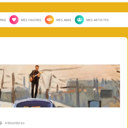
ING
MES FAVORIS
MES AMIS
MES ARTISTES
4 Membres