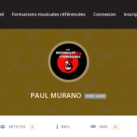
il
Formations musicales référencées
Connexion
Inscri
PAUL MURANO
HORS LIGNE
ARTISTES
INFO
AMIS
2
21