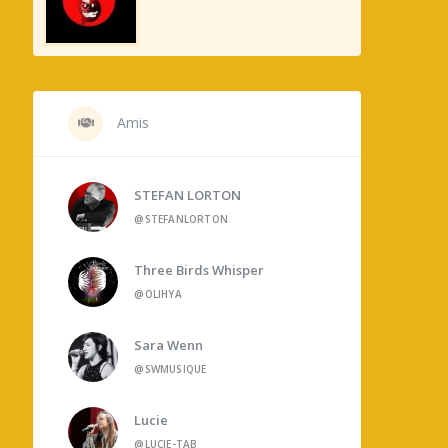
Amis
STEFAN LORTON
@STEFANLORTON
Three Birds Whisper
@OLIHYA
Sara Wenn
@SWMUSIQUE
Lucie
@LUCIE-TAB