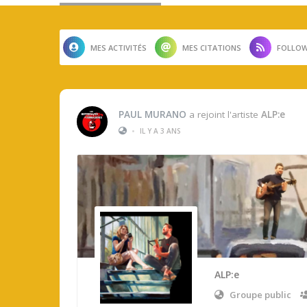
MES ACTIVITÉS
MES CITATIONS
FOLLOW
PAUL MURANO
a rejoint l'artiste
ALP:e
•
IL Y A 3 ANS
ALP:e
Groupe public