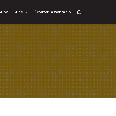
ption
Aide
Écouter la webradio