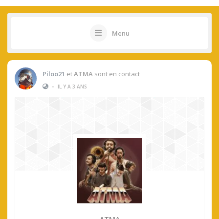
Menu
Piloo21
et
ATMA
sont en contact
•
IL Y A 3 ANS