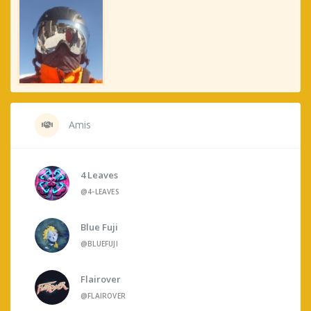
Amis
4 Leaves
@4-LEAVES
Blue Fuji
@BLUEFUJI
Flairover
@FLAIROVER