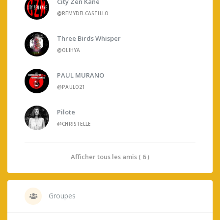
City Zen Kane
@REMYDELCASTILLO
Three Birds Whisper
@OLIHYA
PAUL MURANO
@PAULO21
Pilote
@CHRISTELLE
Afficher tous les amis ( 6 )
Groupes