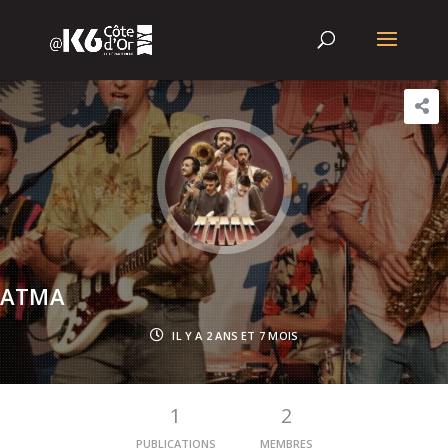
ATMA
IL Y A 2 ANS ET 7 MOIS
1
2
PUBLICATIONS
MEMBRES