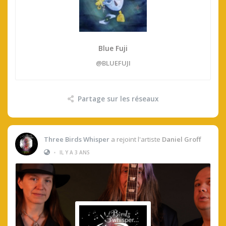
Blue Fuji
@BLUEFUJI
Partage sur les réseaux
Three Birds Whisper
a rejoint l'artiste
Daniel Groff
•
IL Y A 3 ANS