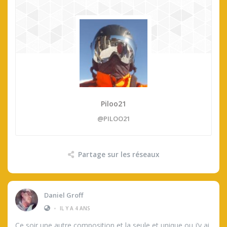
Piloo21
@PILOO21
Partage sur les réseaux
Daniel Groff
•
IL Y A 4 ANS
Ce soir une autre composition et la seule et unique ou j’y ai