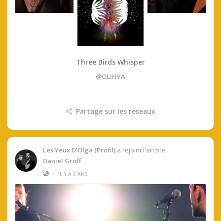
Three Birds Whisper
@OLIHYA
Partage sur les réseaux
Les Yeux D'Olga (profil)
a rejoint l'artiste
Daniel Groff
•
IL Y A 3 ANS