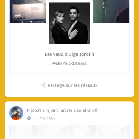
Les Yeux d'Olga (profil)
@LESYEUXDOLGA
Partage sur les réseaux
Piloo21
a rejoint l'artiste
Daniel Groff
•
IL Y A 3 ANS