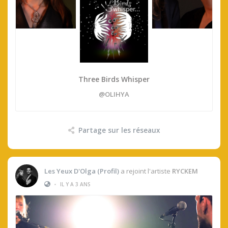
Three Birds Whisper
@OLIHYA
Partage sur les réseaux
Les Yeux D'Olga (profil)
a rejoint l'artiste
RYCKEM
•
IL Y A 3 ANS