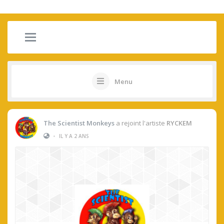
Menu
The Scientist Monkeys
a rejoint l'artiste
RYCKEM
•
IL Y A 2 ANS