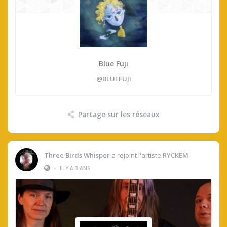
Blue Fuji
@BLUEFUJI
Partage sur les réseaux
Three Birds Whisper
a rejoint l'artiste
RYCKEM
•
IL Y A 3 ANS