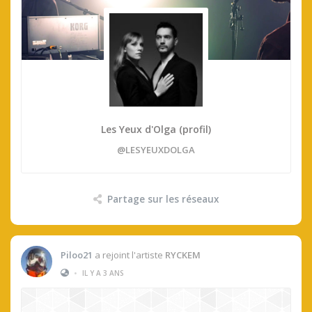
Les Yeux d'Olga (profil)
@LESYEUXDOLGA
Partage sur les réseaux
Piloo21
a rejoint l'artiste
RYCKEM
•
IL Y A 3 ANS