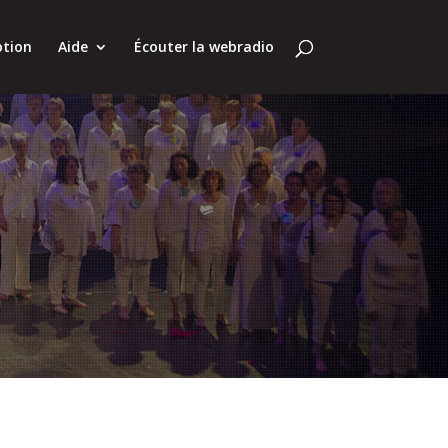
ption
Aide
Écouter la webradio