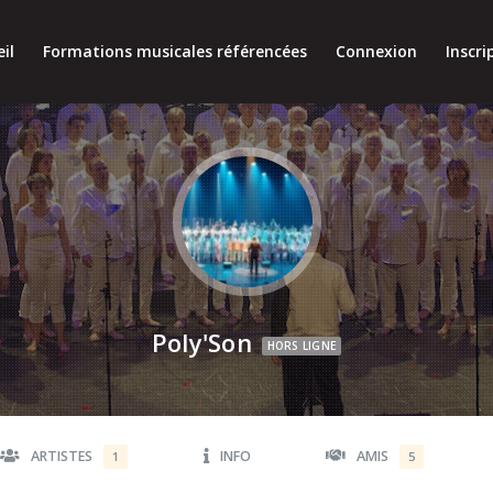
il
Formations musicales référencées
Connexion
Inscri
Poly'Son
HORS LIGNE
ARTISTES
INFO
AMIS
1
5