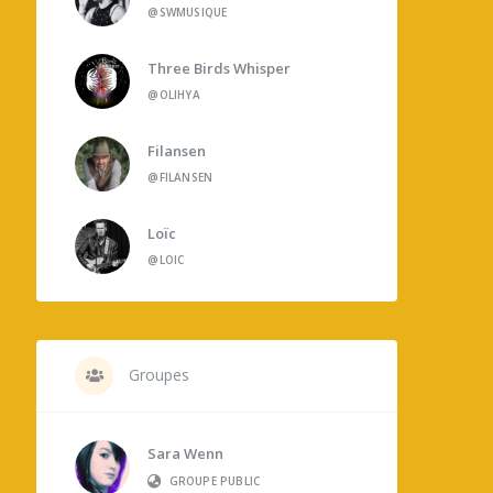
@SWMUSIQUE
Three Birds Whisper
@OLIHYA
Filansen
@FILANSEN
Loïc
@LOIC
Groupes
Sara Wenn
GROUPE PUBLIC