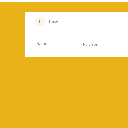
Base
Name
Poly'Son