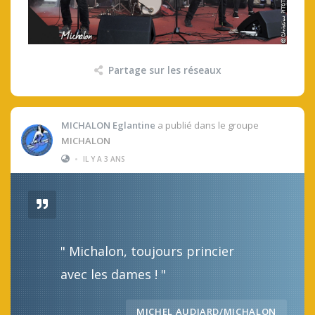
Partage sur les réseaux
MICHALON Eglantine
a publié dans le groupe
MICHALON
•
IL Y A 3 ANS
" Michalon, toujours princier
avec les dames ! "
MICHEL AUDIARD/MICHALON