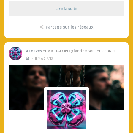
Lire la suite
Partage sur les réseaux
4 Leaves
et
MICHALON Eglantine
sont en contact
•
IL Y A 3 ANS