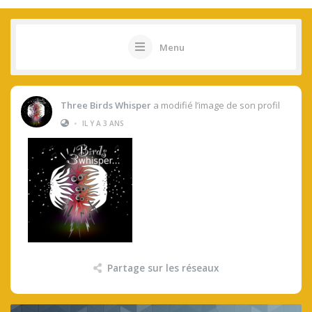
Menu
Three Birds Whisper
a modifié l’image de son profil
•
IL Y A 3 ANS
Partage sur les réseaux