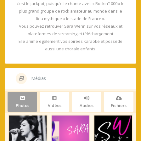
c’est le jackpot, puisqu’elle chante avec « Rockin’1000 » le
plus grand groupe de rock amateur au monde dans le
lieu mythique « le stade de France ».
Vous pouvez retrouver Sara Wenn sur vos réseaux et
plateformes de streaming et téléchargement
Elle anime également vos soirées karaoké et possède
aussi une chorale enfants.
Médias
Photos
Vidéos
Audios
Fichiers