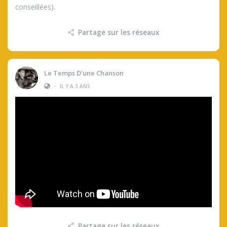
conseillées).
Partage sur les réseaux
Le Temps D'une Chanson
•
IL Y A 3 ANS
Partage sur les réseaux