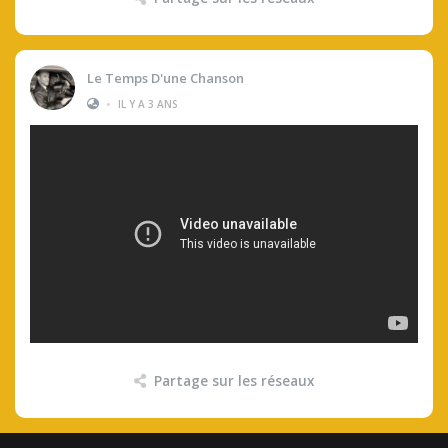
Le Temps D'une Chanson
•
IL Y A 3 ANS
Partage sur les réseaux