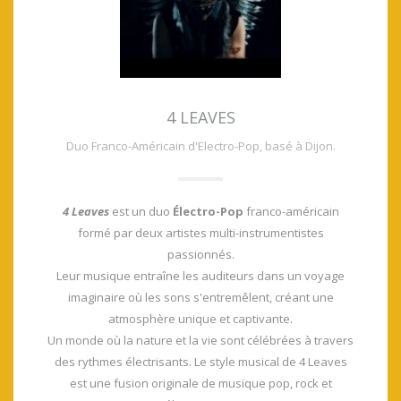
4 LEAVES
Duo Franco-Américain d'Electro-Pop, basé à Dijon.
4 Leaves
est un duo
Électro-Pop
franco-américain
formé par deux artistes multi-instrumentistes
passionnés.
Leur musique entraîne les auditeurs dans un voyage
imaginaire où les sons s'entremêlent, créant une
atmosphère unique et captivante.
Un monde où la nature et la vie sont célébrées à travers
des rythmes électrisants.
Le style musical de 4 Leaves
est une fusion originale de musique pop, rock et