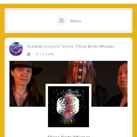
Menu
4 Leaves
a rejoint l'artiste
Three Birds Whisper
•
IL Y A 2 ANS