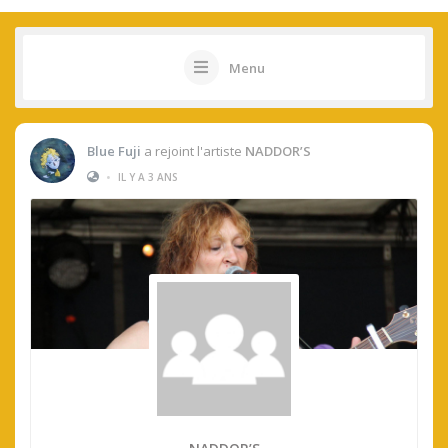
Menu
Blue Fuji
a rejoint l'artiste
NADDOR’S
•
IL Y A 3 ANS