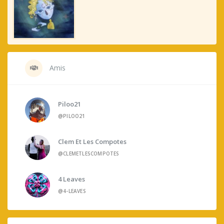
Amis
Piloo21
@PILOO21
Clem Et Les Compotes
@CLEMETLESCOMPOTES
4 Leaves
@4-LEAVES