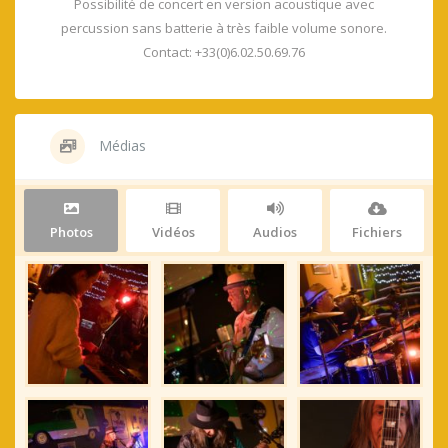
Possibilité de concert en version acoustique avec
percussion sans batterie à très faible volume sonore.
Contact: +33(0)6.02.50.69.76
Médias
Photos
Vidéos
Audios
Fichiers