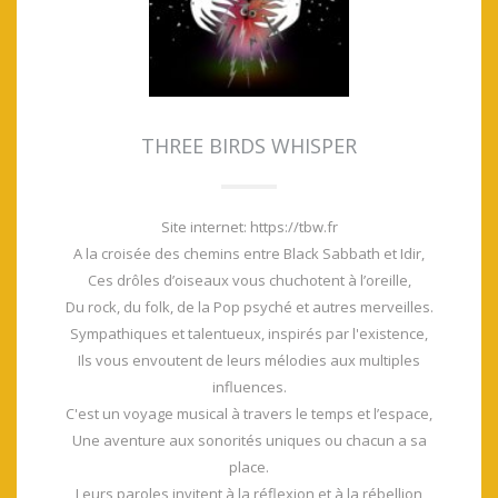
THREE BIRDS WHISPER
Site internet: https://tbw.fr
A la croisée des chemins entre Black Sabbath et Idir,
Ces drôles d’oiseaux vous chuchotent à l’oreille,
Du rock, du folk, de la Pop psyché et autres merveilles.
Sympathiques et talentueux, inspirés par l'existence,
Ils vous envoutent de leurs mélodies aux multiples
influences.
C'est un voyage musical à travers le temps et l’espace,
Une aventure aux sonorités uniques ou chacun a sa
place.
Leurs paroles invitent à la réflexion et à la rébellion