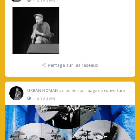
•
IL Y A 2 ANS
Partage sur les réseaux
URBAN NOMAD
a modifié son image de couverture
•
IL Y A 2 ANS