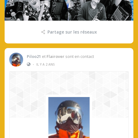
Partage sur les réseaux
Piloo21
et
Flairover
sont en contact
•
IL Y A 2 ANS