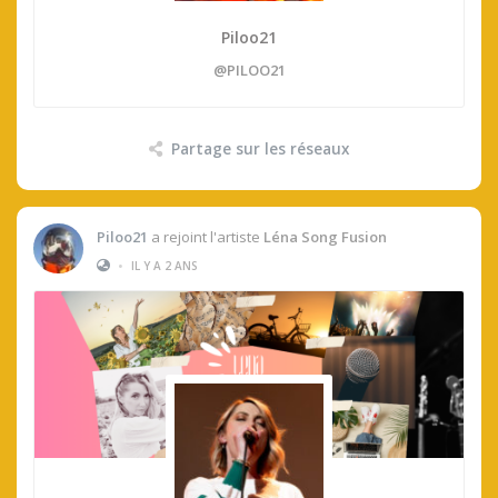
Piloo21
@PILOO21
Partage sur les réseaux
Piloo21
a rejoint l'artiste
Léna Song Fusion
•
IL Y A 2 ANS