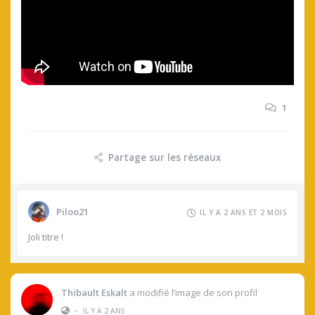
1
Partage sur les réseaux
Piloo21
IL Y A 2 ANS ET 2 MOIS
Joli titre !
Thibault Eskalt
a modifié l’image de son profil
•
IL Y A 2 ANS