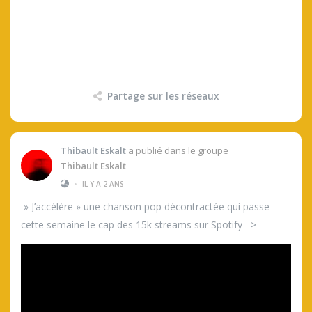
Partage sur les réseaux
Thibault Eskalt
a publié dans le groupe
Thibault Eskalt
•
IL Y A 2 ANS
» J’accélère » une chanson pop décontractée qui passe
cette semaine le cap des 15k streams sur Spotify =>