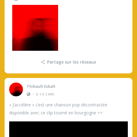
Partage sur les réseaux
Thibault Eskalt
•
IL Y A 2 ANS
« J’accélère » c’est une chanson pop décontractée
disponible avec ce clip tourné en bourgogne =>