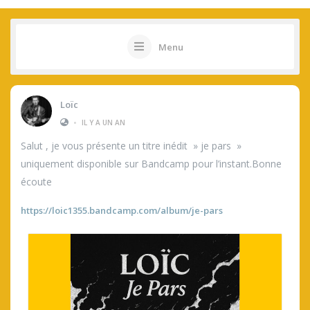
Menu
Loïc
•
IL Y A UN AN
Salut , je vous présente un titre inédit » je pars »
uniquement disponible sur Bandcamp pour l’instant.Bonne
écoute
https://loic1355.bandcamp.com/album/je-pars