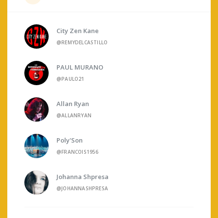
City Zen Kane
@REMYDELCASTILLO
PAUL MURANO
@PAULO21
Allan Ryan
@ALLANRYAN
Poly'Son
@FRANCOIS1956
Johanna Shpresa
@JOHANNASHPRESA