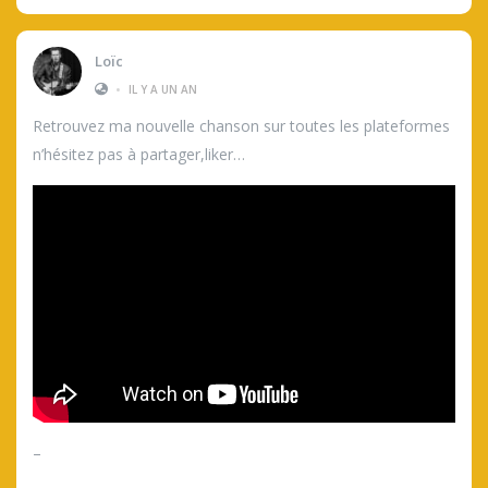
Loïc
•
IL Y A UN AN
Retrouvez ma nouvelle chanson sur toutes les plateformes
n’hésitez pas à partager,liker…
–