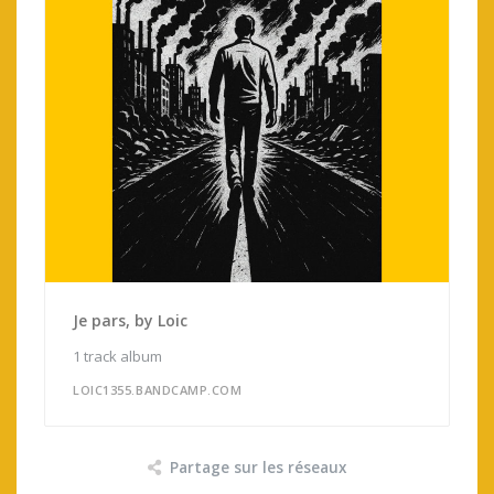
Je pars, by Loic
1 track album
LOIC1355.BANDCAMP.COM
Partage sur les réseaux