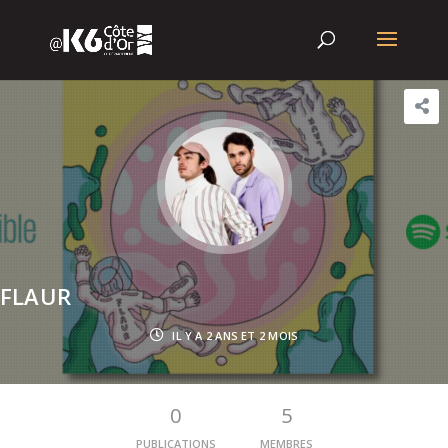
FLAUR
IL Y A 2 ANS ET 2 MOIS
0
5
PUBLICATIONS
MEMBRES