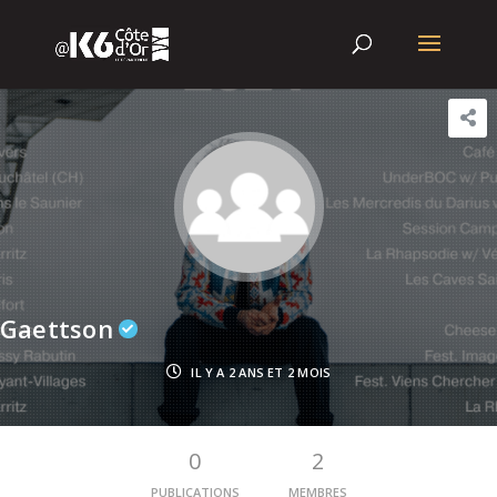
Gaettson
IL Y A 2 ANS ET 2 MOIS
0
2
PUBLICATIONS
MEMBRES