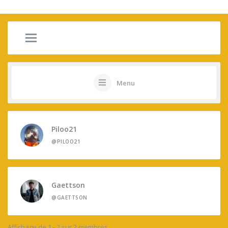
Menu
Piloo21
@PILOO21
Gaettson
@GAETTSON
Affichage de 1 - 2 sur 2 membres