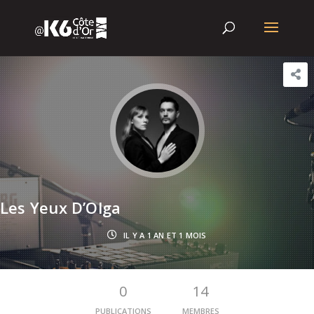
Les Yeux D’Olga
IL Y A 1 AN ET 1 MOIS
0
14
PUBLICATIONS
MEMBRES