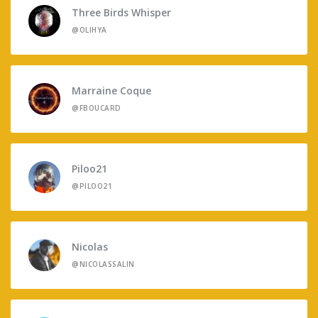
Three Birds Whisper
@OLIHYA
Marraine Coque
@FBOUCARD
Piloo21
@PILOO21
Nicolas
@NICOLASSALIN