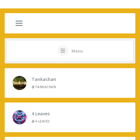
Menu
Tankachan
@TANKACHAN
4 Leaves
@4-LEAVES