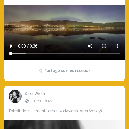
Partage sur les réseaux
Sara Wenn
•
IL Y A UN AN
Extrait de « L’enfant terrien » clavier/looper/voix 🎶