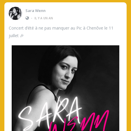
Sara Wenn
•
IL Y A UN AN
Concert d’été à ne pas manquer au Pic à Chenôve le 11
juillet 🎉