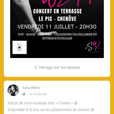
Partage sur les réseaux
Sara Wenn
•
IL Y A UN AN
Extrait de mon nouveau titre « Chante » 😃
Disponible le 8 mai sur les plateformes de stream 😃