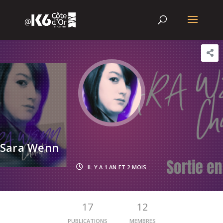
Sara Wenn
IL Y A 1 AN ET 2 MOIS
17
12
PUBLICATIONS
MEMBRES