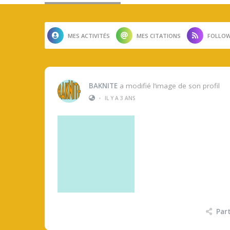
MES ACTIVITÉS
MES CITATIONS
FOLLOW
BAKNITE
a modifié l’image de son profil
•
IL Y A 3 ANS
Par