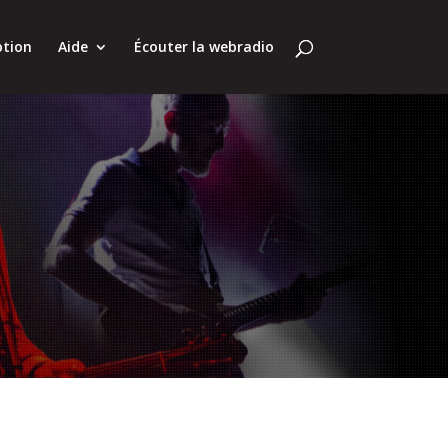
ption
Aide
Écouter la webradio