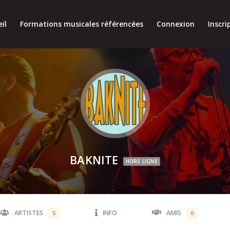
il
Formations musicales référencées
Connexion
Inscri
BAKNITE
HORS LIGNE
ARTISTES
INFO
AMIS
5
0