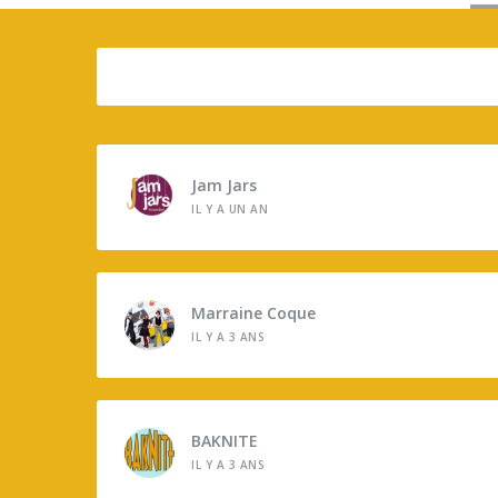
Jam Jars
IL Y A UN AN
Marraine Coque
IL Y A 3 ANS
BAKNITE
IL Y A 3 ANS