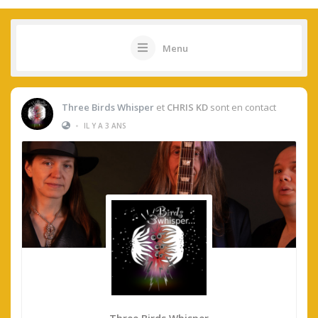
Menu
Three Birds Whisper
et
CHRIS KD
sont en contact
•
IL Y A 3 ANS