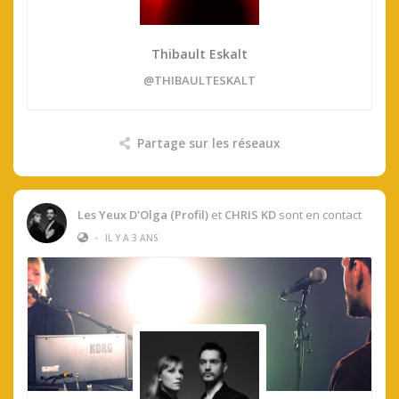
Thibault Eskalt
@THIBAULTESKALT
Partage sur les réseaux
Les Yeux D'Olga (profil)
et
CHRIS KD
sont en contact
•
IL Y A 3 ANS