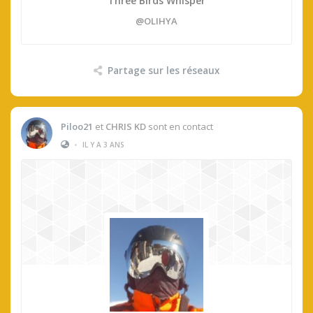
Three Birds Whisper
@OLIHYA
Partage sur les réseaux
Piloo21
et
CHRIS KD
sont en contact
•
IL Y A 3 ANS