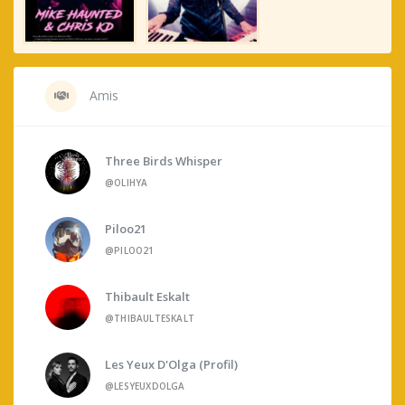
Amis
Three Birds Whisper
@OLIHYA
Piloo21
@PILOO21
Thibault Eskalt
@THIBAULTESKALT
Les Yeux D'Olga (profil)
@LESYEUXDOLGA