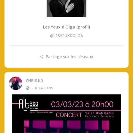
Les Yeux d'Olga (profil)
@LESYEUXDOLGA
Partage sur les réseaux
CHRIS KD
•
IL Y A 3 ANS