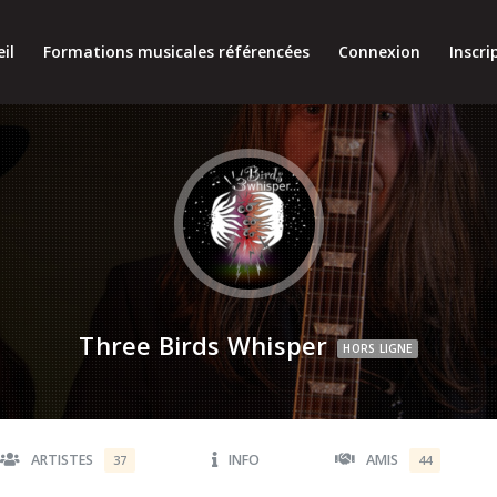
il
Formations musicales référencées
Connexion
Inscri
Three Birds Whisper
HORS LIGNE
ARTISTES
INFO
AMIS
37
44