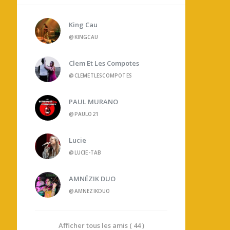
King Cau
@KINGCAU
Clem Et Les Compotes
@CLEMETLESCOMPOTES
PAUL MURANO
@PAULO21
Lucie
@LUCIE-TAB
AMNÉZIK DUO
@AMNEZIKDUO
Afficher tous les amis ( 44 )