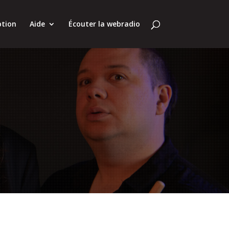
ption
Aide
Écouter la webradio