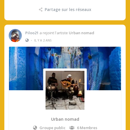
Partage sur les réseaux
Piloo21
a rejoint l'artiste
Urban nomad
•
IL Y A 2 ANS
Urban nomad
Groupe public
6 Membres