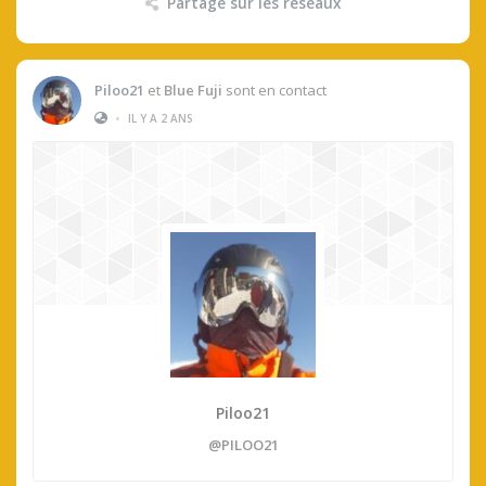
Partage sur les réseaux
Piloo21
et
Blue Fuji
sont en contact
•
IL Y A 2 ANS
Piloo21
@PILOO21