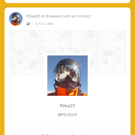
Piloo21
et
4 Leaves
sont en contact
•
IL Y A 2 ANS
Piloo21
@PILOO21