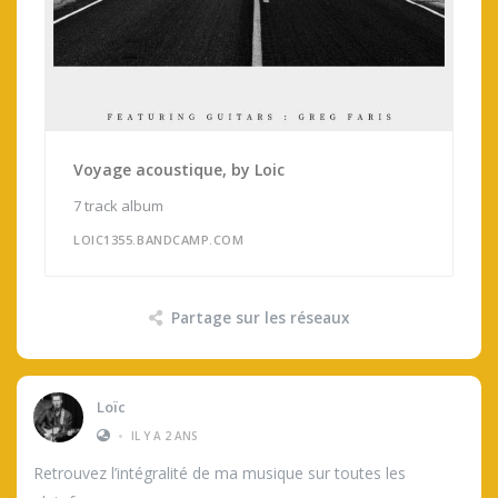
Voyage acoustique, by Loic
7 track album
LOIC1355.BANDCAMP.COM
Partage sur les réseaux
Loïc
•
IL Y A 2 ANS
Retrouvez l’intégralité de ma musique sur toutes les