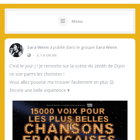
Menu
Sara Wenn
a publié dans le groupe
Sara Wenn
•
IL Y A UN AN
C’est le jour J ! Je remonte sur la scène du zénith de Dijon
ce soir parmi les choristes !
Vous allez pouvoir me trouver facilement en plus 😉
Encore une belle expérience ♥️