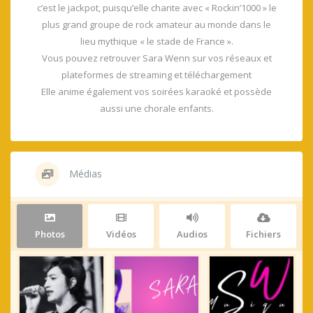
c’est le jackpot, puisqu’elle chante avec « Rockin’1000 » le
plus grand groupe de rock amateur au monde dans le
lieu mythique « le stade de France ».
Vous pouvez retrouver Sara Wenn sur vos réseaux et
plateformes de streaming et téléchargement
Elle anime également vos soirées karaoké et possède
aussi une chorale enfants.
Médias
Photos
Vidéos
Audios
Fichiers